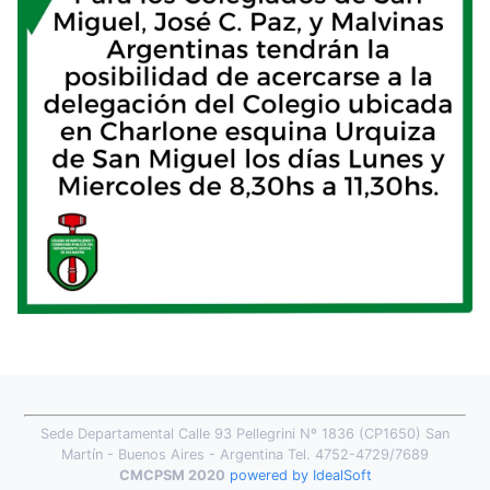
Sede Departamental Calle 93 Pellegrini Nº 1836 (CP1650) San
Martín - Buenos Aires - Argentina Tel. 4752-4729/7689
CMCPSM 2020
powered by IdealSoft